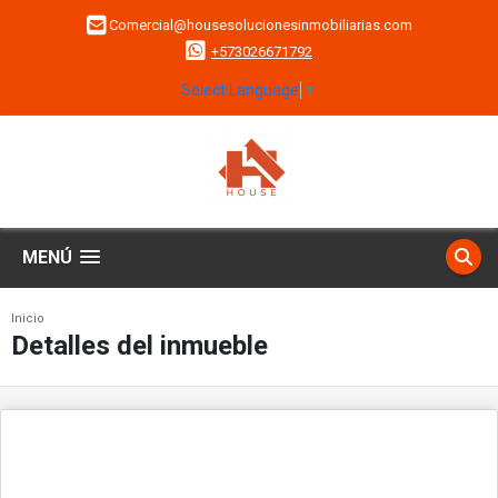
Comercial@housesolucionesinmobiliarias.com
+573026671792
Select Language
▼
MENÚ
Inicio
Detalles del inmueble