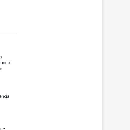
 y
itando
es
tencia