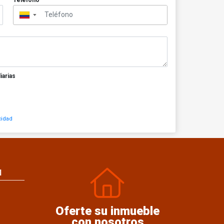
▼
iarias
cidad
N
Oferte su inmueble
con nosotros