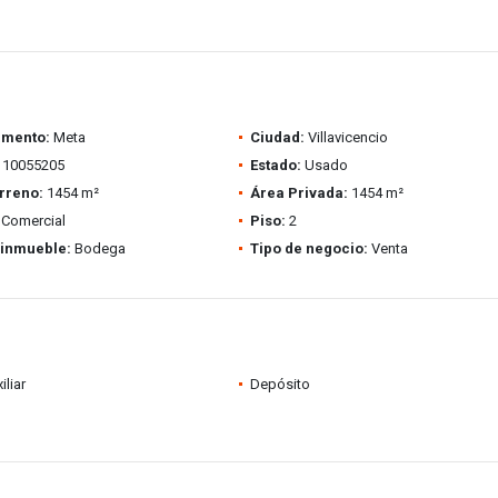
amento:
Meta
Ciudad:
Villavicencio
10055205
Estado:
Usado
rreno:
1454 m²
Área Privada:
1454 m²
Comercial
Piso:
2
 inmueble:
Bodega
Tipo de negocio:
Venta
iliar
Depósito