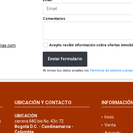
Comentarios
Acepto recibir información sobre ofertas inmobil
rias.com
Enviar formulario
Al enviar tus datos aceptas los
Términos de servicio y priva
UBICACIÓN Y CONTACTO
INFORMACIÓ
UBICACIÓN
Inicio
n
carrera 68G bis No. 43c-72
Venta
Bogotá D.C. - Cundinamarca -
Colombia
Arriendo