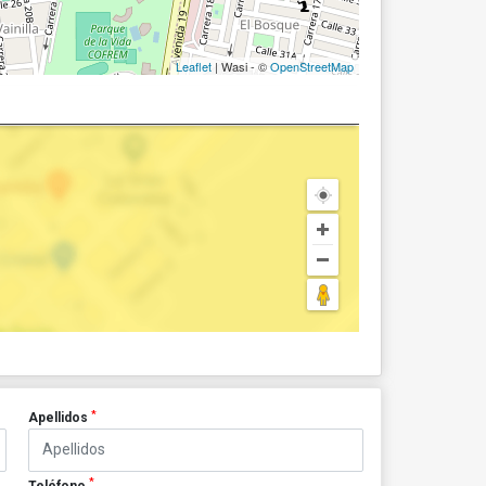
Leaflet
| Wasi - ©
OpenStreetMap
*
Apellidos
*
Teléfono