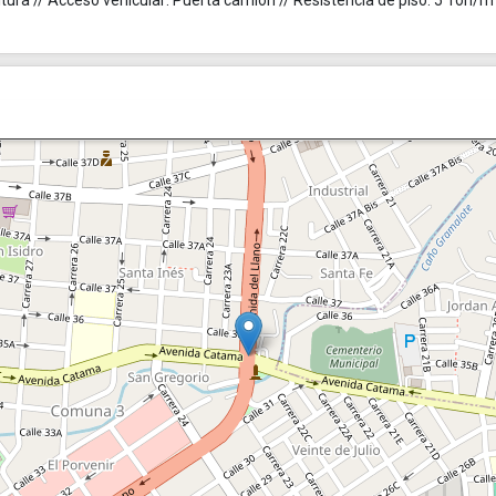
ltura // Acceso vehicular: Puerta camión // Resistencia de piso: 5 Ton/m²