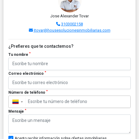
Jose Alexander Tovar
3103002158
jtovar@housesolucionesinmobiliarias.com
¿Prefieres que te contactemos?
*
Tu nombre
*
Correo electrónico
*
Número de teléfono
▼
*
Mensaje
Acepto recibir información sobre ofertas inmobiliarias