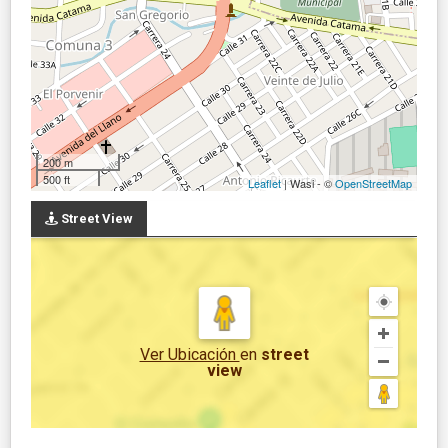
200 m
500 ft
Leaflet
| Wasi - ©
OpenStreetMap
Street View
Ver Ubicación
en
street
view