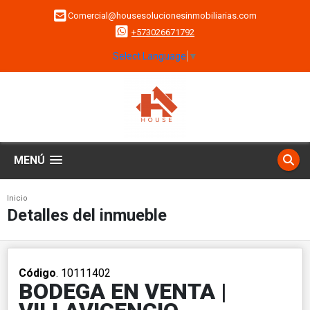
Comercial@housesolucionesinmobiliarias.com
+573026671792
Select Language
▼
MENÚ
Inicio
Detalles del inmueble
Código
. 10111402
BODEGA EN VENTA |