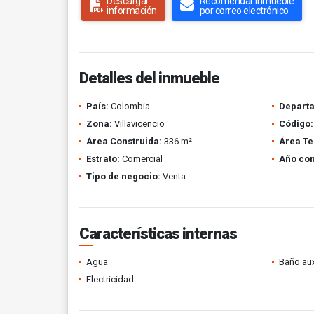
Descargar
Recomendar inmueble
información
por correo electrónico
Detalles del inmueble
País:
Colombia
Depart
Zona:
Villavicencio
Código:
Área Construida:
336 m²
Área Te
Estrato:
Comercial
Año con
Tipo de negocio:
Venta
Características internas
Agua
Baño aux
Electricidad