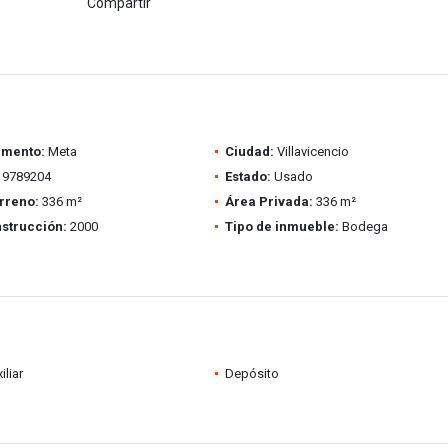
Compartir
amento:
Meta
Ciudad:
Villavicencio
9789204
Estado:
Usado
rreno:
336 m²
Área Privada:
336 m²
strucción:
2000
Tipo de inmueble:
Bodega
iliar
Depósito