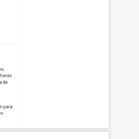
es,
 frente
a de
ón para
en