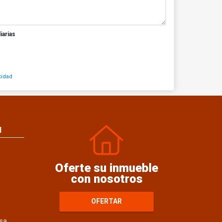
iarias
cidad
N
Oferte su inmueble
con nosotros
OFERTAR
sa