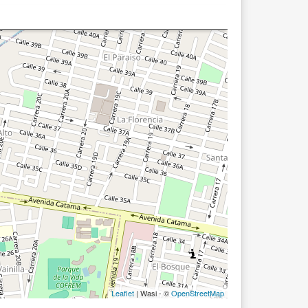
Leaflet
| Wasi - ©
OpenStreetMap