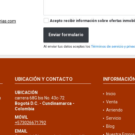
Acepto recibir información sobre ofertas inmobil
rias.com
Enviar formulario
Al enviar tus datos aceptas los
Términos de servicio y priva
UBICACIÓN Y CONTACTO
INFORMACIÓ
UBICACIÓN
Inicio
n
carrera 68G bis No. 43c-72
Venta
Bogotá D.C. - Cundinamarca -
Colombia
Arriendo
MÓVIL
Servicio
+573026671792
Blog
EMAIL
Nuestra Empre