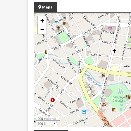
Mapa
+
−
200 m
500 ft