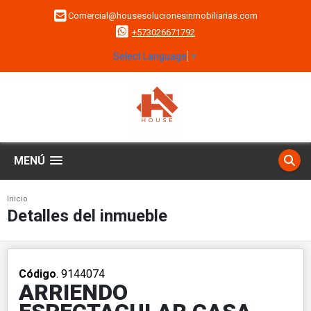
Comercial@housesolucionesinmobiliarias.com
+573026671792
Select Language
▼
MENÚ
Inicio
Detalles del inmueble
Código
. 9144074
ARRIENDO