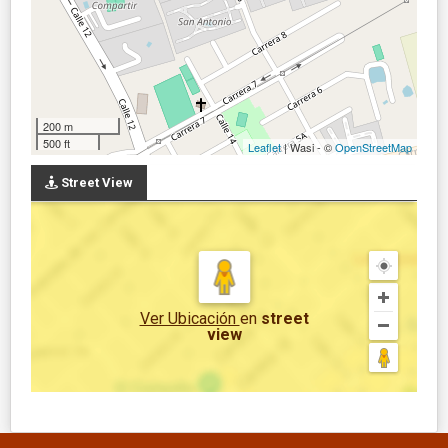
200 m
500 ft
Leaflet
| Wasi - ©
OpenStreetMap
Street View
Ver Ubicación
en
street
view