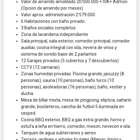
Valor de arriendo amoblado 20'000.000 + IVA+ Admon
(Opcion de arriendo por meses)
Valor aprox. administración 2'579.000
6 Habitaciones con baño privado.
3 Baños sociales completos.
Zona de lavanderia independiente
Sala principal, sala exterior, comedor principal, comedor
auxiliar, cocina integral con isla, nevera de vinos y
sistema de sonido base de 2 parlantes
12 Garajes privados (5 cubiertos y 7 descubiertos)
CCTV (12 camaras)
Zonas humedas privadas: Piscina grande, jacuzzy (8
personas), sauna (10 personas), baño turco (10
personas), asoleadoras (16 personas), baño, vestier y
ducha.
Mesa de billar mixta, mesa de pingpong, eliptica, saltarin
grande, bicicleteros, cancha de futbol 5 iluminada en
cesped.
Cocina BBQ exterior, BBQ a gas extra grande, horno y
estufa a leña en hierro, comedor, meson, nevecon e isla.
Tanques de agua subterraneo y aereo
Terraza, jardines y arboles frutales (Mango, limón y