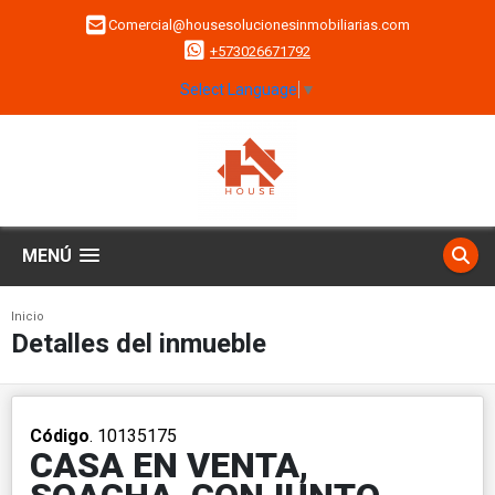
Comercial@housesolucionesinmobiliarias.com
+573026671792
Select Language
▼
MENÚ
Inicio
Detalles del inmueble
Código
. 10135175
CASA EN VENTA,