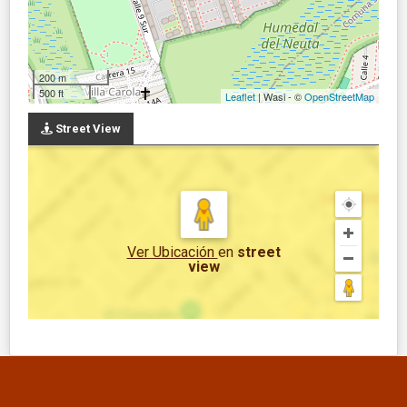
200 m
500 ft
Leaflet
| Wasi - ©
OpenStreetMap
Street View
Ver Ubicación
en
street
view