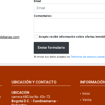
*
Email
Comentarios
Acepto recibir información sobre ofertas inmobil
iliarias.com
Enviar formulario
Al enviar tus datos aceptas los
Términos de servicio y priva
UBICACIÓN Y CONTACTO
INFORMACIÓ
UBICACIÓN
Inicio
n
carrera 68G bis No. 43c-72
Venta
Bogotá D.C. - Cundinamarca -