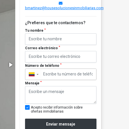
bmartinez@housesolucionesinmobiliarias.com
¿Prefieres que te contactemos?
*
Tu nombre
*
Correo electrónico
*
Número de teléfono
▼
*
Mensaje
Acepto recibir información sobre
ofertas inmobiliarias
Enviar mensaje