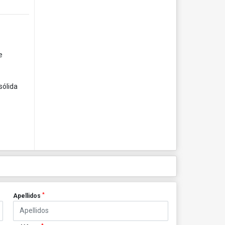
e
sólida
*
Apellidos