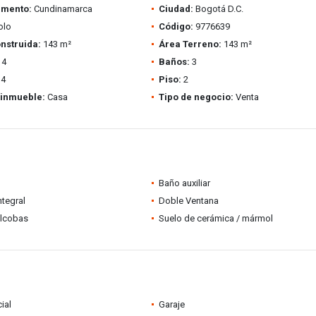
amento:
Cundinamarca
Ciudad:
Bogotá D.C.
olo
Código:
9776639
nstruida:
143 m²
Área Terreno:
143 m²
4
Baños:
3
4
Piso:
2
 inmueble:
Casa
Tipo de negocio:
Venta
Baño auxiliar
ntegral
Doble Ventana
alcobas
Suelo de cerámica / mármol
ial
Garaje