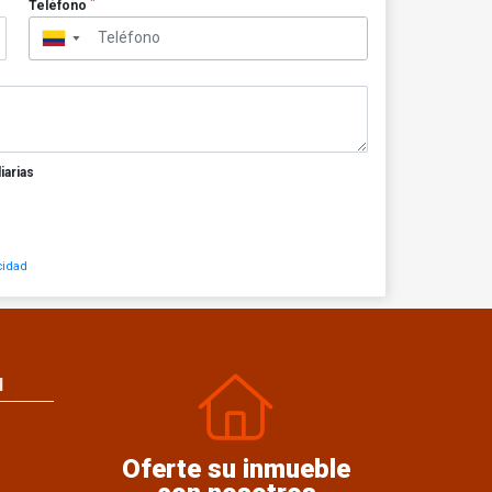
*
Teléfono
▼
iarias
cidad
N
Oferte su inmueble