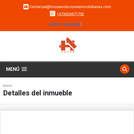
Comercial@housesolucionesinmobiliarias.com
+573026671792
Select Language
▼
MENÚ
Inicio
Detalles del inmueble