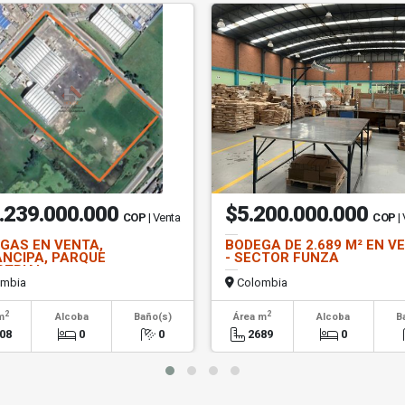
.239.000.000
$5.200.000.000
COP
| Venta
COP
|
GAS EN VENTA,
BODEGA DE 2.689 M² EN V
NCIPA, PARQUE
- SECTOR FUNZA
STRIAL
mbia
Colombia
2
2
m
Alcoba
Baño(s)
Área m
Alcoba
B
08
0
0
2689
0