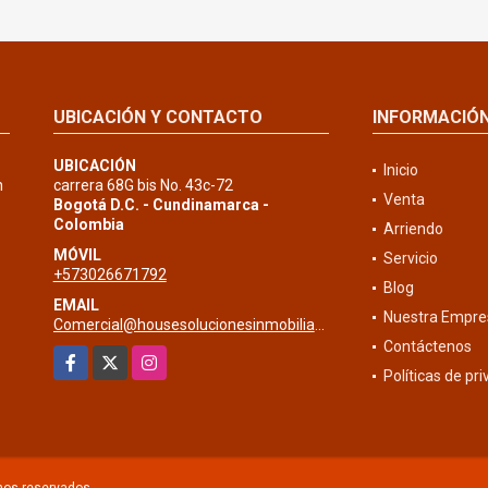
UBICACIÓN Y CONTACTO
INFORMACIÓ
UBICACIÓN
Inicio
n
carrera 68G bis No. 43c-72
Venta
Bogotá D.C. - Cundinamarca -
Colombia
Arriendo
MÓVIL
Servicio
+573026671792
Blog
EMAIL
Nuestra Empre
Comercial@housesolucionesinmobiliarias.com
Contáctenos
Facebook
X
Instagram
Políticas de pr