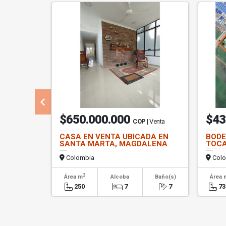
$650.000.000
$43
COP
| Venta
CASA EN VENTA UBICADA EN
BODE
SANTA MARTA, MAGDALENA
TOCA
INDU
Colombia
Colo
2
Área m
Alcoba
Baño(s)
Área 
250
7
7
73