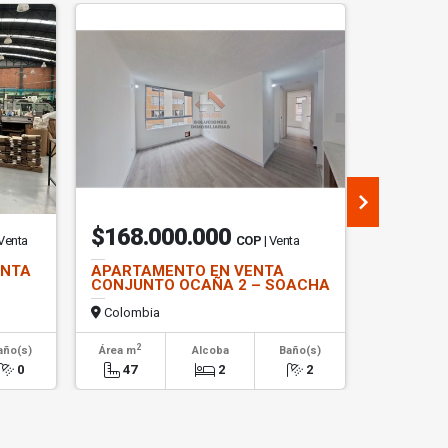
$168.000.000
$8.36
 Venta
COP
| Venta
ENTA
APARTAMENTO EN VENTA
OFICINA 
CONJUNTO OCAÑA 2 – SOACHA
PARQUE 
USAQUE
Colombia
Colombi
2
2
año(s)
Área m
Alcoba
Baño(s)
Área m
0
47
2
2
167