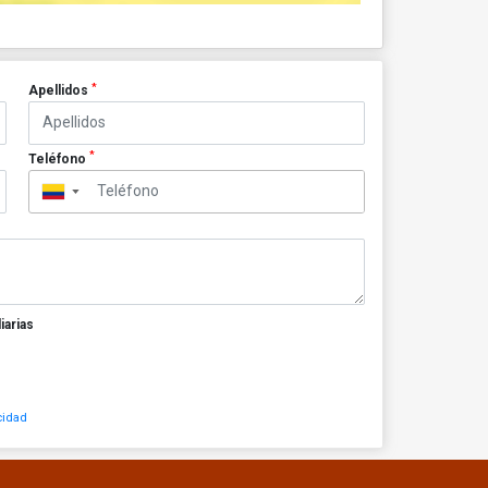
*
Apellidos
*
Teléfono
▼
iarias
cidad