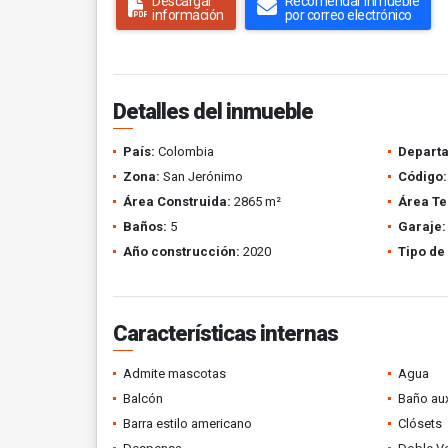
Descargar
Recomendar inmueble
información
por correo electrónico
Detalles del inmueble
País:
Colombia
Depart
Zona:
San Jerónimo
Código:
Área Construida:
2865 m²
Área Te
Baños:
5
Garaje:
Año construcción:
2020
Tipo de
Características internas
Admite mascotas
Agua
Balcón
Baño aux
Barra estilo americano
Clósets