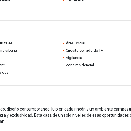
entana
Electricidad
frutales
Área Social
ona urbana
Circuito cerrado de TV
Vigilancia
ntil
Zona residencial
erdes
odo: diseño contemporáneo, lujo en cada rincón y un ambiente campest
raleza y exclusividad. Esta casa de un solo nivel es de esas oportunidades
an.