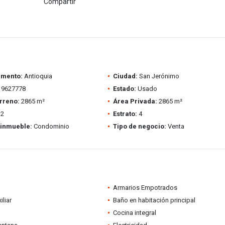
Compartir
amento:
Antioquia
Ciudad:
San Jerónimo
9627778
Estado:
Usado
rreno:
2865 m²
Área Privada:
2865 m²
2
Estrato:
4
 inmueble:
Condominio
Tipo de negocio:
Venta
Armarios Empotrados
iliar
Baño en habitación principal
Cocina integral