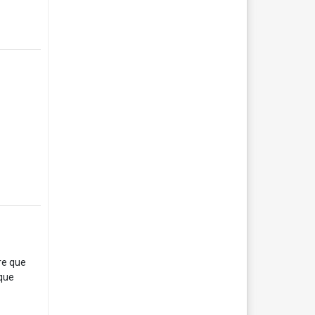
re que
 que