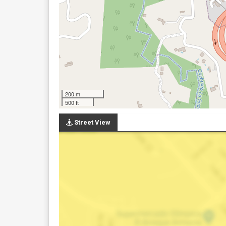
200 m
500 ft
Street View