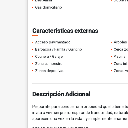
Despensa
Doble V
Gas domiciliario
Características externas
Acceso pavimentado
Árboles 
Barbacoa / Parrilla / Quincho
Cerca z
Cochera / Garaje
Piscina
Zona campestre
Zona infa
Zonas deportivas
Zonas v
Descripción Adicional
Prepárate para conocer una propiedad que lo tiene t
invita a vivir sin prisa, respirando tranquilidad, natu
aparecen una vez en la vida… y simplemente enamor