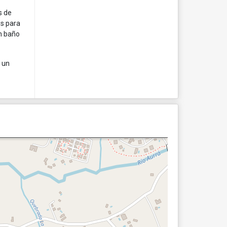
s de
es para
un baño
y un