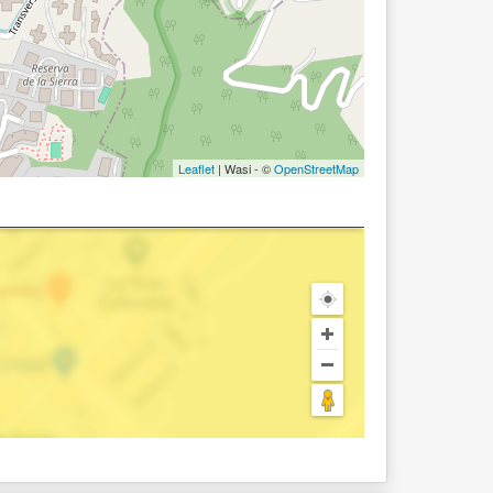
Leaflet
| Wasi - ©
OpenStreetMap