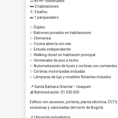
📐 89 m² construidos
🛏 2 habitaciones
🚿 3 baños
🚗 1 parqueadero
✨ Dúplex
✨ Balcones privados en habitaciones
✨ Chimenea
✨ Cocina abierta con isla
✨ Estudio independiente
✨ Walking closet en habitación principal
✨ Ventanales de piso a techo
✨ Automatización de luces y cortinas con comandos
✨ Cortinas motorizadas incluidas
✨ Lámparas de lujo y muebles flotantes incluidos
📍 Santa Bárbara Oriental – Usaquén
💰 Administración: $1.030.000
Edificio con ascensor, portería, planta eléctrica, CC
exclusivas y valorizadas del norte de Bogotá.
📌 Ubicación estratégica: