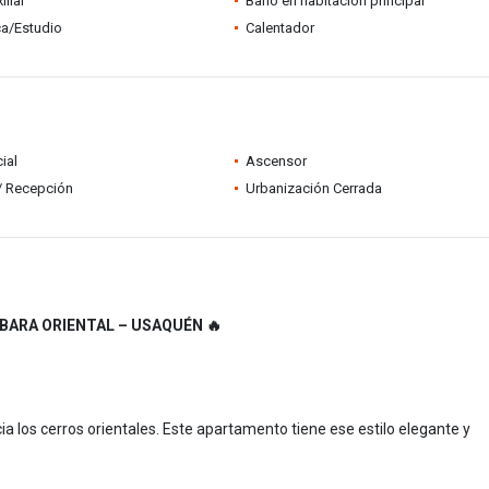
iliar
Baño en habitación principal
ca/Estudio
Calentador
ial
Ascensor
 / Recepción
Urbanización Cerrada
BARA ORIENTAL – USAQUÉN 🔥
ia los cerros orientales. Este apartamento tiene ese estilo elegante y