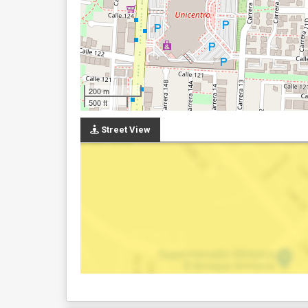
200 m
500 ft
Street View