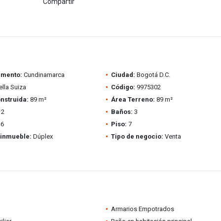
Compartir
amento:
Cundinamarca
Ciudad:
Bogotá D.C.
lla Suiza
Código:
9975302
nstruida:
89 m²
Área Terreno:
89 m²
2
Baños:
3
6
Piso:
7
 inmueble:
Dúplex
Tipo de negocio:
Venta
Armarios Empotrados