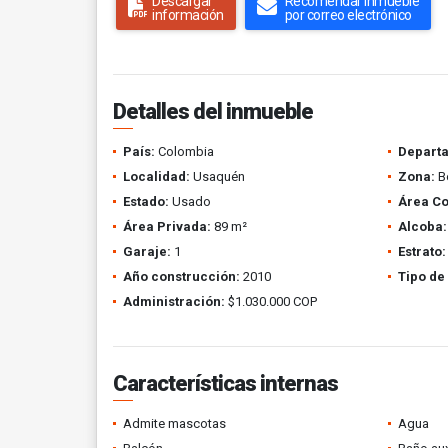
Descargar
Recomendar inmueble
información
por correo electrónico
Detalles del inmueble
País:
Colombia
Depart
Localidad:
Usaquén
Zona:
Be
Estado:
Usado
Área Co
Área Privada:
89 m²
Alcoba:
Garaje:
1
Estrato:
Año construcción:
2010
Tipo de
Administración:
$1.030.000 COP
Características internas
Admite mascotas
Agua