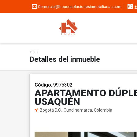
Comercial@housesolucionesinmobiliarias.com
+
Inicio
Detalles del inmueble
Código
. 9975302
APARTAMENTO DÚPLEX
USAQUÉN
Bogotá D.C., Cundinamarca, Colombia