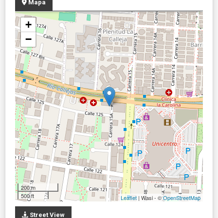
Mapa
+
−
200 m
500 ft
Leaflet
| Wasi - ©
OpenStreetMap
Street View