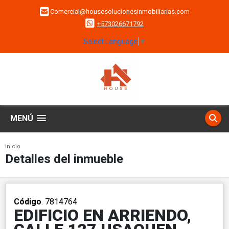
Comercial@housesolucionesinmobiliarias.com
+573026671792
Select Language
▼
MENÚ
Inicio
Detalles del inmueble
Código
. 7814764
EDIFICIO EN ARRIENDO,