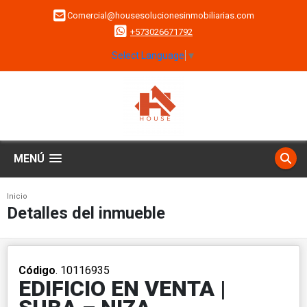
Comercial@housesolucionesinmobiliarias.com
+573026671792
Select Language
▼
MENÚ
Inicio
Detalles del inmueble
Código
. 10116935
EDIFICIO EN VENTA |