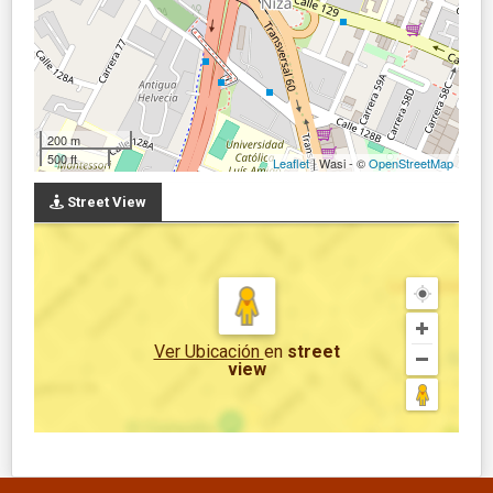
200 m
500 ft
Leaflet
| Wasi - ©
OpenStreetMap
Street View
Ver Ubicación
en
street
view