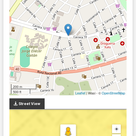
200 m
500 ft
Leaflet
| Wasi - ©
OpenStreetMap
Street View