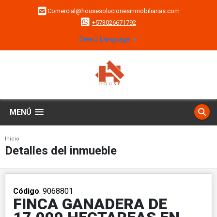
Comercial@housesolucionesinmobiliarias.com
+573026671792
Select Language
▼
MENÚ
Inicio
Detalles del inmueble
Código
. 9068801
FINCA GANADERA DE