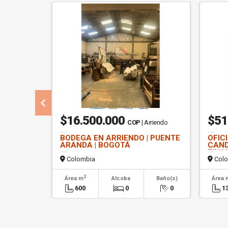
$16.500.000
$51
COP
| Arriendo
BODEGA EN ARRIENDO | PUENTE
OFIC
ARANDA | BOGOTÁ
CAND
FINA
Colombia
Colo
2
Área m
Alcoba
Baño(s)
Área 
600
0
0
1