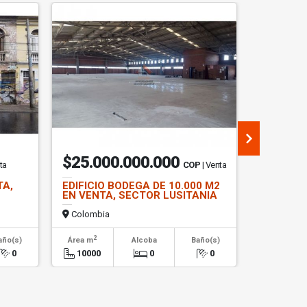
$25.000.000.000
$99.0
ta
COP
| Venta
TA,
EDIFICIO BODEGA DE 10.000 M2
EDIFICIO
EN VENTA, SECTOR LUSITANIA
TOBERIN
Colombia
Colombi
2
2
año(s)
Área m
Alcoba
Baño(s)
Área m
0
10000
0
0
4240