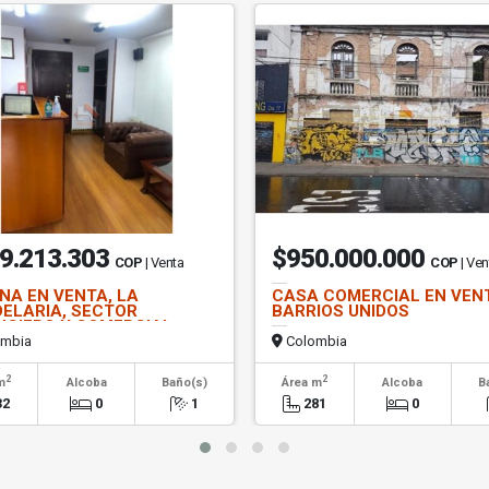
9.213.303
$950.000.000
COP
| Venta
COP
| Ven
INA EN VENTA, LA
CASA COMERCIAL EN VEN
ELARIA, SECTOR
BARRIOS UNIDOS
NCIERO Y COMERCIAL
mbia
Colombia
2
2
m
Alcoba
Baño(s)
Área m
Alcoba
B
32
0
1
281
0