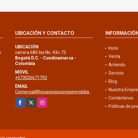
UBICACIÓN Y CONTACTO
INFORMACIÓ
UBICACIÓN
Inicio
n
carrera 68G bis No. 43c-72
Venta
Bogotá D.C. - Cundinamarca -
Colombia
Arriendo
MÓVIL
Servicio
+573026671792
Blog
EMAIL
Nuestra Empre
Comercial@housesolucionesinmobiliarias.com
Contáctenos
Facebook
X
Instagram
Políticas de pr