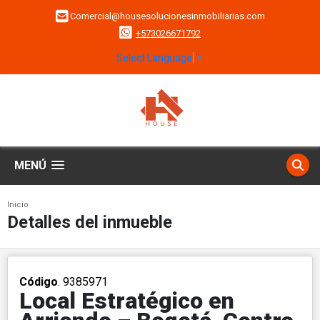
Comercial@housesolucionesinmobiliarias.com
+573026671792
Select Language
▼
MENÚ
Inicio
Detalles del inmueble
Código
. 9385971
Local Estratégico en