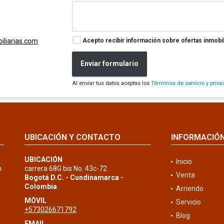
Acepto recibir información sobre ofertas inmobil
liarias.com
Enviar formulario
Al enviar tus datos aceptas los
Términos de servicio y priva
UBICACIÓN Y CONTACTO
INFORMACIÓ
UBICACIÓN
Inicio
n
carrera 68G bis No. 43c-72
Venta
Bogotá D.C. - Cundinamarca -
Colombia
Arriendo
MÓVIL
Servicio
+573026671792
Blog
EMAIL