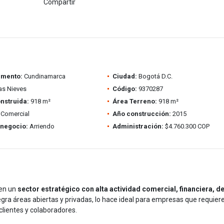
Compartir
amento:
Cundinamarca
Ciudad:
Bogotá D.C.
as Nieves
Código:
9370287
nstruida:
918 m²
Área Terreno:
918 m²
Comercial
Año construcción:
2015
 negocio:
Arriendo
Administración:
$4.760.300 COP
 en un
sector estratégico con alta actividad comercial, financiera, d
tegra áreas abiertas y privadas, lo hace ideal para empresas que requier
clientes y colaboradores.