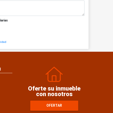
iarias
cidad
N
Oferte su inmueble
con nosotros
OFERTAR