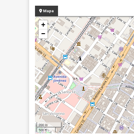
Mapa
+
−
200 m
500 ft