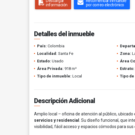
Descargar
Recomendar inmueble
información
por correo electrónico
Detalles del inmueble
País:
Colombia
Depart
Localidad:
Santa Fe
Zona:
L
Estado:
Usado
Área Co
Área Privada:
918 m²
Estrato:
Tipo de inmueble:
Local
Tipo de
Descripción Adicional
Amplio local – oficina de atención al público, ubicado
servicios y residencial
. Su diseño funcional, que in
visibilidad, fácil acceso y espacios cómodos para sus 