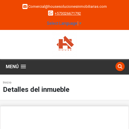
Comercial@housesolucionesinmobiliarias.com
+573026671792
Select Language
▼
MENÚ
Inicio
Detalles del inmueble