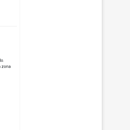
do.
a zona