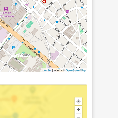
Leaflet
| Wasi - ©
OpenStreetMap