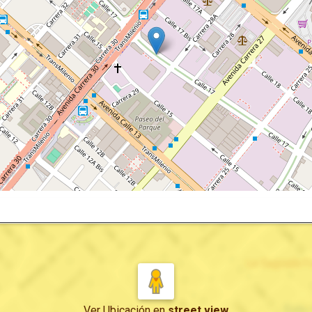
Ver Ubicación
en
street view