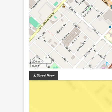
200 m
500 ft
Street View