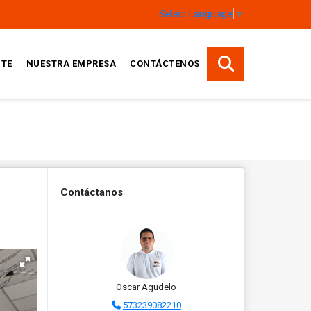
Select Language
▼
TE
NUESTRA EMPRESA
CONTÁCTENOS
Contáctanos
Oscar Agudelo
573239082210