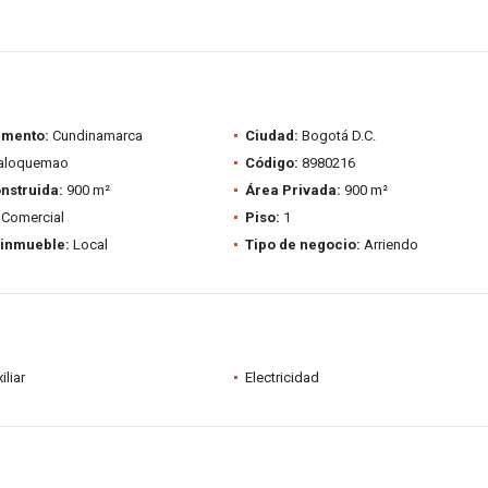
amento:
Cundinamarca
Ciudad:
Bogotá D.C.
aloquemao
Código:
8980216
nstruida:
900 m²
Área Privada:
900 m²
Comercial
Piso:
1
 inmueble:
Local
Tipo de negocio:
Arriendo
iliar
Electricidad