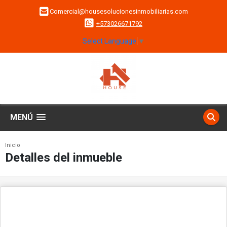
Comercial@housesolucionesinmobiliarias.com
+573026671792
Select Language
▼
MENÚ
Inicio
Detalles del inmueble