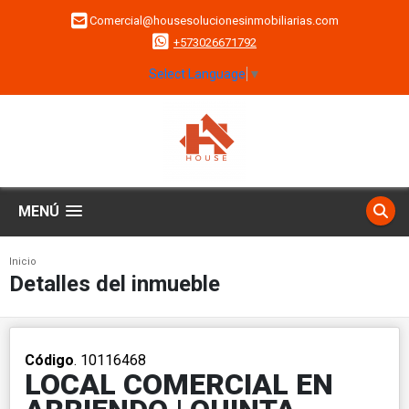
Comercial@housesolucionesinmobiliarias.com
+573026671792
Select Language
▼
MENÚ
Inicio
Detalles del inmueble
Código
. 10116468
LOCAL COMERCIAL EN