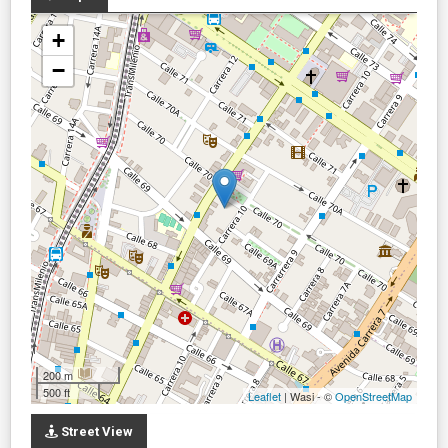
+
−
200 m
500 ft
Leaflet
| Wasi - ©
OpenStreetMap
Street View