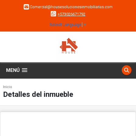
Comercial@housesolucionesinmobiliarias.com
+573026671792
Select Language
▼
MENÚ
Inicio
Detalles del inmueble