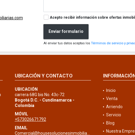
Acepto recibir información sobre ofertas inmobil
liarias.com
Enviar formulario
Al enviar tus datos aceptas los
Términos de servicio y priva
UBICACIÓN Y CONTACTO
INFORMACIÓ
UBICACIÓN
Inicio
n
carrera 68G bis No. 43c-72
Venta
Bogotá D.C. - Cundinamarca -
Colombia
Arriendo
MÓVIL
Servicio
+573026671792
Blog
EMAIL
Nuestra Empre
Comercial@housesolucionesinmobiliarias.com