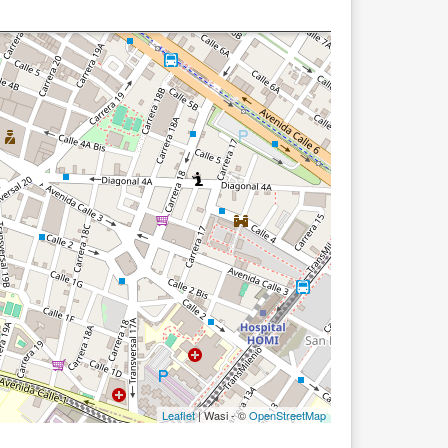
Leaflet
| Wasi - ©
OpenStreetMap