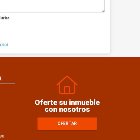
iarias
cidad
N
Oferte su inmueble
con nosotros
OFERTAR
sa