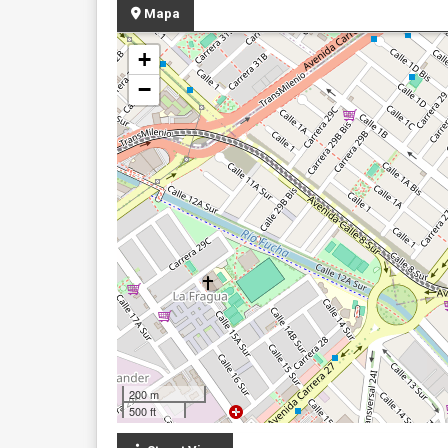
Mapa
+
−
200 m
500 ft