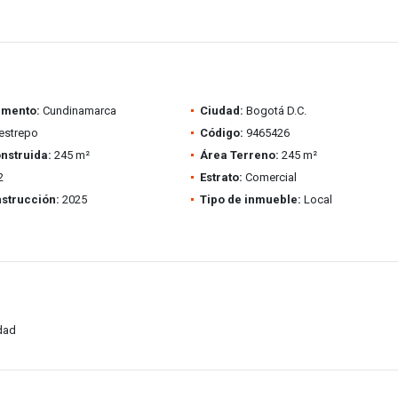
amento:
Cundinamarca
Ciudad:
Bogotá D.C.
estrepo
Código:
9465426
nstruida:
245 m²
Área Terreno:
245 m²
2
Estrato:
Comercial
strucción:
2025
Tipo de inmueble:
Local
idad