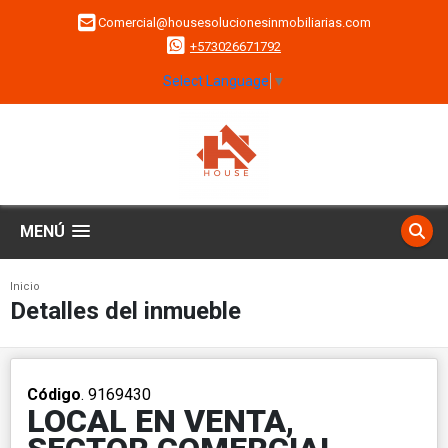
Comercial@housesolucionesinmobiliarias.com
+573026671792
Select Language
▼
MENÚ
Inicio
Detalles del inmueble
Código
. 9169430
LOCAL EN VENTA,