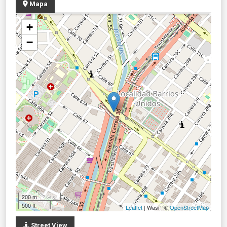
Mapa
+
−
200 m
500 ft
Leaflet
| Wasi - ©
OpenStreetMap
Street View