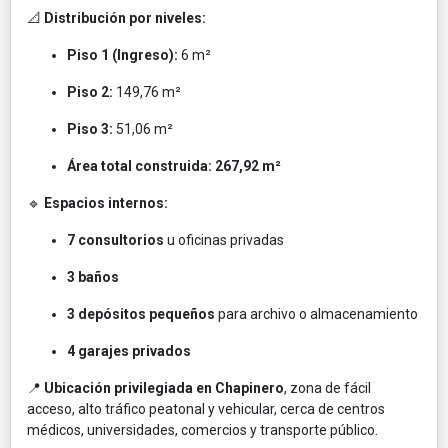
📐
Distribución por niveles:
Piso 1 (Ingreso):
6 m²
Piso 2:
149,76 m²
Piso 3:
51,06 m²
Área total construida:
267,92 m²
🔹
Espacios internos:
7 consultorios
u oficinas privadas
3 baños
3 depósitos pequeños
para archivo o almacenamiento
4 garajes privados
📍
Ubicación privilegiada en Chapinero
, zona de fácil
acceso, alto tráfico peatonal y vehicular, cerca de centros
médicos, universidades, comercios y transporte público.