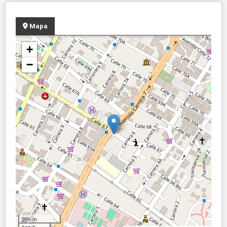
Mapa
+
−
200 m