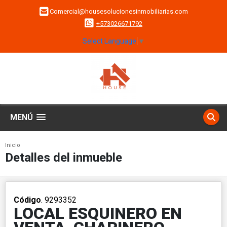
Comercial@housesolucionesinmobiliarias.com
+573026671792
Select Language
▼
MENÚ
Inicio
Detalles del inmueble
Código
. 9293352
LOCAL ESQUINERO EN