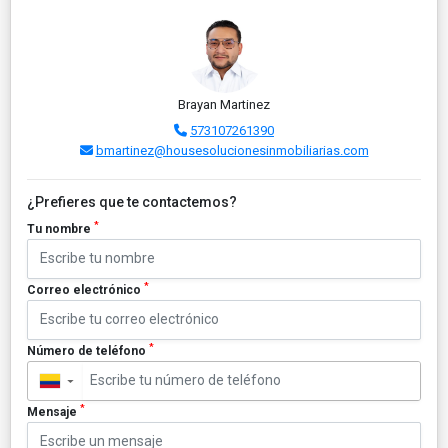
Brayan Martinez
573107261390
bmartinez@housesolucionesinmobiliarias.com
¿Prefieres que te contactemos?
*
Tu nombre
*
Correo electrónico
*
Número de teléfono
▼
*
Mensaje