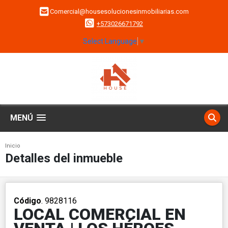
Comercial@housesolucionesinmobiliarias.com
+573026671792
Select Language
▼
MENÚ
Inicio
Detalles del inmueble
Código
. 9828116
LOCAL COMERCIAL EN