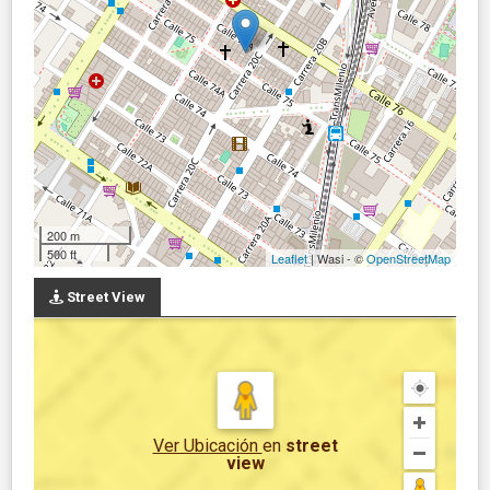
200 m
500 ft
Leaflet
| Wasi - ©
OpenStreetMap
Street View
Ver Ubicación
en
street
view