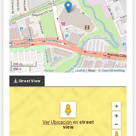
200 m
500 ft
Leaflet
| Wasi - ©
OpenStreetMap
Street View
Ver Ubicación
en
street
view