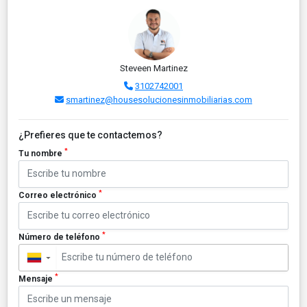
Steveen Martinez
3102742001
smartinez@housesolucionesinmobiliarias.com
¿Prefieres que te contactemos?
*
Tu nombre
*
Correo electrónico
*
Número de teléfono
▼
*
Mensaje