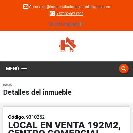
Comercial@housesolucionesinmobiliarias.com
+573026671792
Select Language
▼
MENÚ
Inicio
Detalles del inmueble
Código
. 9310252
LOCAL EN VENTA 192M2,