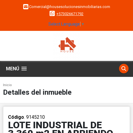
Comercial@housesolucionesinmobiliarias.com
+573026671792
Select Language
▼
MENÚ
Inicio
Detalles del inmueble
Código
. 9145210
LOTE INDUSTRIAL DE