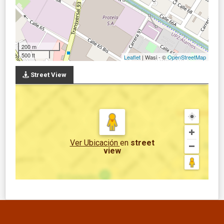
200 m
500 ft
Leaflet
| Wasi - ©
OpenStreetMap
Street View
Ver Ubicación
en
street
view