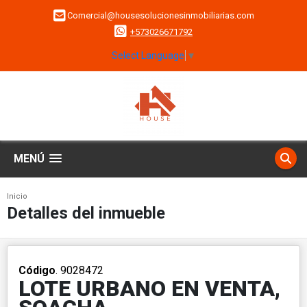
Comercial@housesolucionesinmobiliarias.com
+573026671792
Select Language
▼
MENÚ
Inicio
Detalles del inmueble
Código
. 9028472
LOTE URBANO EN VENTA,