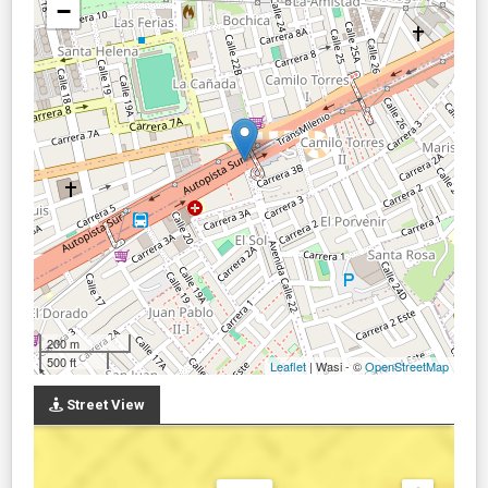
−
200 m
500 ft
Leaflet
| Wasi - ©
OpenStreetMap
Street View