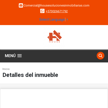
Comercial@housesolucionesinmobiliarias.com
+573026671792
Select Language
▼
MENÚ
Inicio
Detalles del inmueble