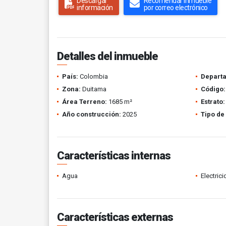
Descargar
Recomendar inmueble
información
por correo electrónico
Detalles del inmueble
País:
Colombia
Depart
Zona:
Duitama
Código:
Área Terreno:
1685 m²
Estrato:
Año construcción:
2025
Tipo de
Características internas
Agua
Electric
Características externas