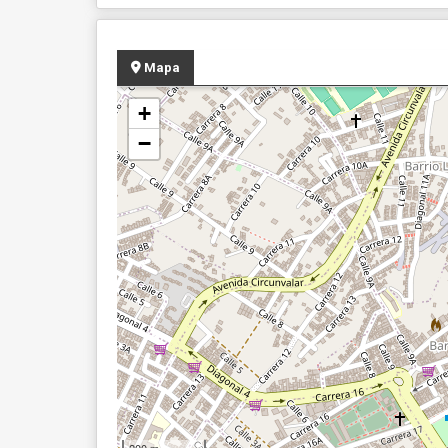
Mapa
+
−