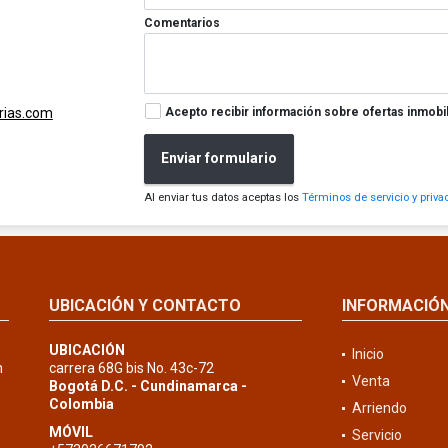
Comentarios
Acepto recibir información sobre ofertas inmobil
rias.com
Enviar formulario
Al enviar tus datos aceptas los
Términos de servicio y priva
UBICACIÓN Y CONTACTO
INFORMACIÓ
UBICACIÓN
Inicio
n
carrera 68G bis No. 43c-72
Venta
Bogotá D.C. - Cundinamarca -
Colombia
Arriendo
MÓVIL
Servicio