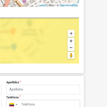
Leaflet
| Wasi - ©
OpenStreetMap
*
Apellidos
*
Teléfono
▼