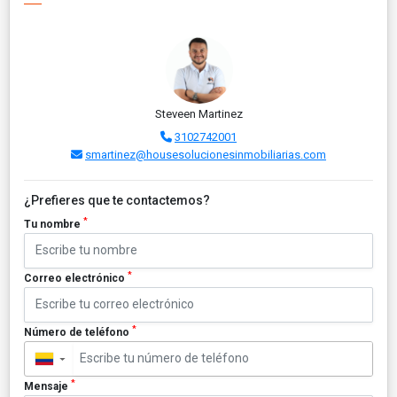
Steveen Martinez
3102742001
smartinez@housesolucionesinmobiliarias.com
¿Prefieres que te contactemos?
*
Tu nombre
*
Correo electrónico
*
Número de teléfono
▼
*
Mensaje