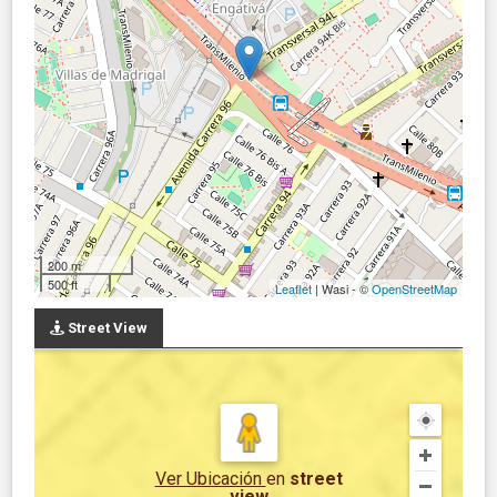
200 m
500 ft
Leaflet
| Wasi - ©
OpenStreetMap
Street View
Ver Ubicación
en
street
view