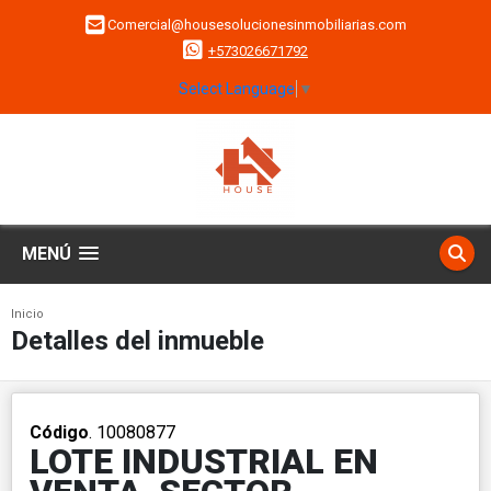
Comercial@housesolucionesinmobiliarias.com
+573026671792
Select Language
▼
MENÚ
Inicio
Detalles del inmueble
Código
. 10080877
LOTE INDUSTRIAL EN