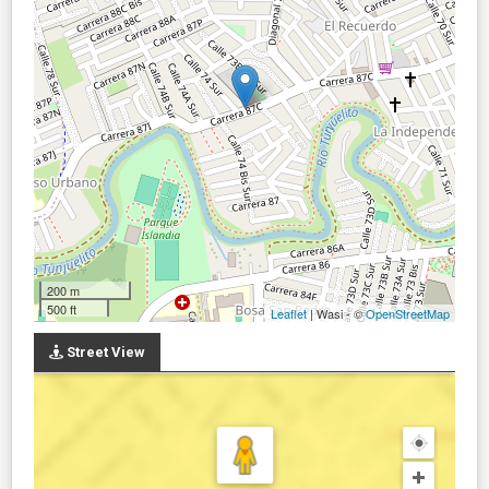
200 m
500 ft
Leaflet
| Wasi - ©
OpenStreetMap
Street View