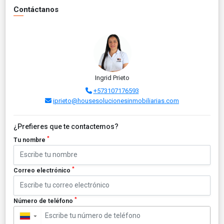
Contáctanos
Ingrid Prieto
+573107176593
iprieto@housesolucionesinmobiliarias.com
¿Prefieres que te contactemos?
*
Tu nombre
*
Correo electrónico
*
Número de teléfono
▼