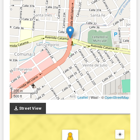
200 m
500 ft
Leaflet
| Wasi - ©
OpenStreetMap
Street View