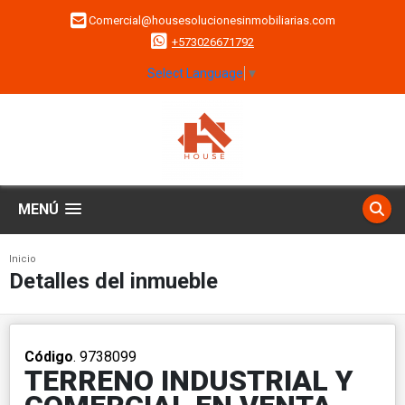
Comercial@housesolucionesinmobiliarias.com
+573026671792
Select Language
▼
MENÚ
Inicio
Detalles del inmueble
Código
. 9738099
TERRENO INDUSTRIAL Y