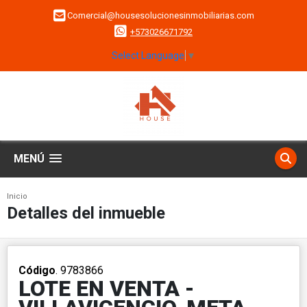
Comercial@housesolucionesinmobiliarias.com
+573026671792
Select Language
▼
MENÚ
Inicio
Detalles del inmueble
Código
. 9783866
LOTE EN VENTA -