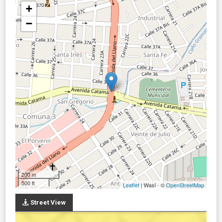
+
−
200 m
500 ft
Leaflet
| Wasi - ©
OpenStreetMap
Street View