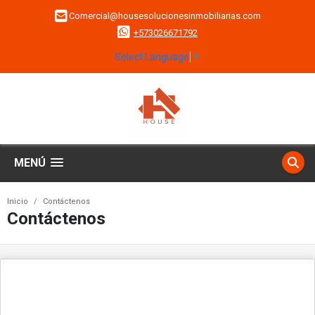
Comercial@housesolucionesinmobiliarias.com
+573026671792
Select Language
▼
MENÚ
Inicio
Contáctenos
Contáctenos