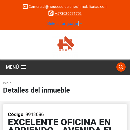
Comercial@housesolucionesinmobiliarias.com
+573026671792
Select Language
▼
MENÚ
Inicio
Detalles del inmueble
Código
. 9913086
EXCELENTE OFICINA EN