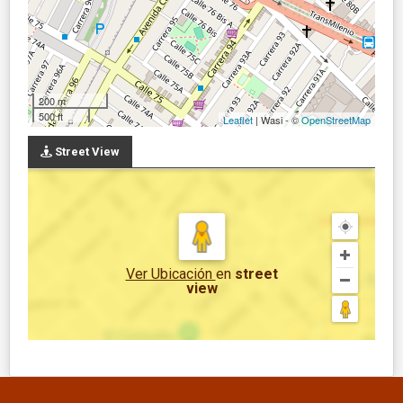
200 m
500 ft
Leaflet
| Wasi - ©
OpenStreetMap
Street View
Ver Ubicación
en
street
view