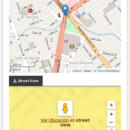
200 m
500 ft
Leaflet
| Wasi - ©
OpenStreetMap
Street View
Ver Ubicación
en
street
view