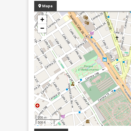
Mapa
+
−
200 m
500 ft