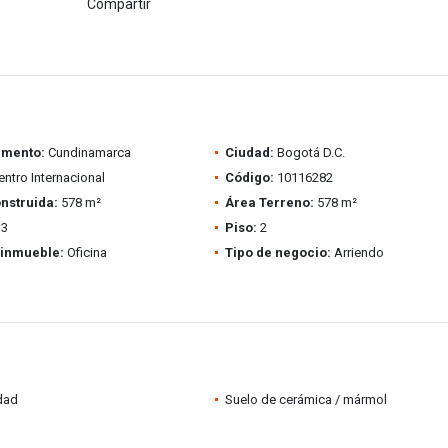
Compartir
amento:
Cundinamarca
Ciudad:
Bogotá D.C.
ntro Internacional
Código:
10116282
nstruida:
578 m²
Área Terreno:
578 m²
3
Piso:
2
 inmueble:
Oficina
Tipo de negocio:
Arriendo
idad
Suelo de cerámica / mármol