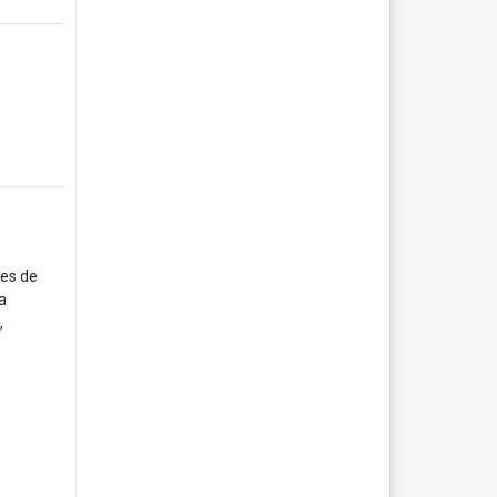
tes de
a
,