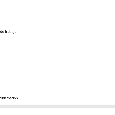
de trabajo
l
inistración