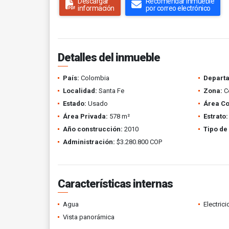
Descargar
Recomendar inmueble
información
por correo electrónico
Detalles del inmueble
País:
Colombia
Depart
Localidad:
Santa Fe
Zona:
Ce
Estado:
Usado
Área Co
Área Privada:
578 m²
Estrato:
Año construcción:
2010
Tipo de
Administración:
$3.280.800 COP
Características internas
Agua
Electric
Vista panorámica