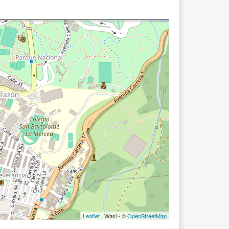
Leaflet
| Wasi - ©
OpenStreetMap