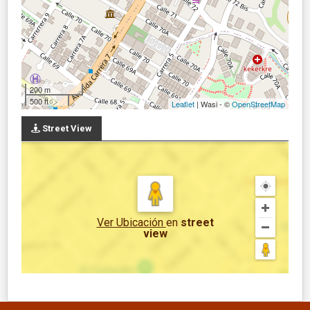
200 m
500 ft
Leaflet
| Wasi - ©
OpenStreetMap
Street View
Ver Ubicación
en
street
view