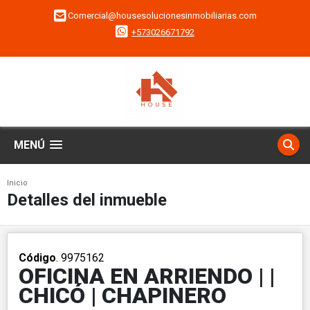
Comercial@housesolucionesinmobiliarias.com
+573026671792
MENÚ
Inicio
Detalles del inmueble
Código
. 9975162
OFICINA EN ARRIENDO | |
CHICÓ | CHAPINERO