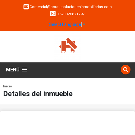
Comercial@housesolucionesinmobiliarias.com
+573026671792
Select Language
▼
MENÚ
Inicio
Detalles del inmueble