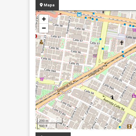
Mapa
+
−
200 m
500 ft