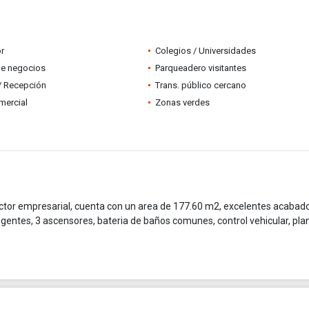
r
Colegios / Universidades
de negocios
Parqueadero visitantes
 / Recepción
Trans. público cercano
mercial
Zonas verdes
ctor empresarial, cuenta con un area de 177.60 m2, excelentes acabado
teligentes, 3 ascensores, bateria de baños comunes, control vehicular, pla