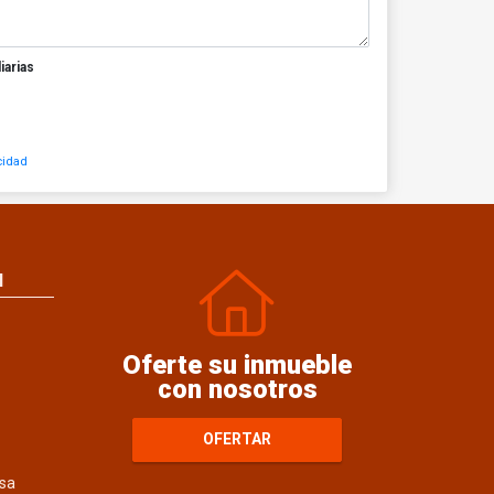
iarias
cidad
N
Oferte su inmueble
con nosotros
OFERTAR
sa