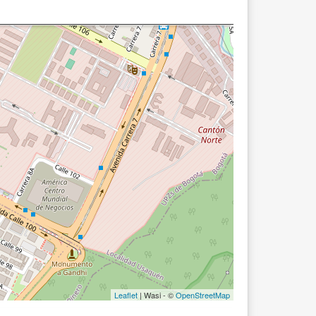
Leaflet
| Wasi - ©
OpenStreetMap