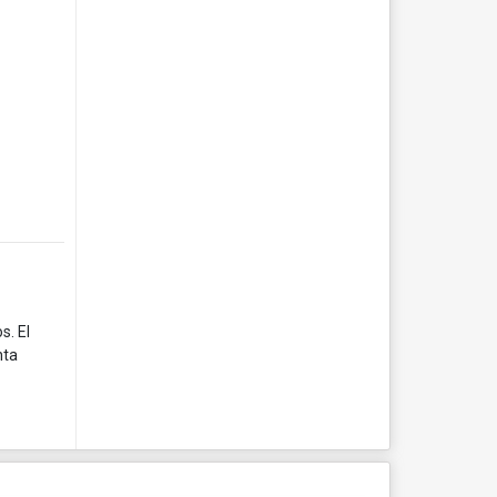
s. El
nta