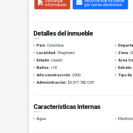
Descargar
Recomendar inmueble
información
por correo electrónico
Detalles del inmueble
País:
Colombia
Depart
Localidad:
Chapinero
Zona:
Ch
Estado:
Usado
Área Co
Baños:
>10
Estrato:
Año construcción:
2000
Tipo de
Administración:
$3.077.782 COP
Características internas
Agua
Electric