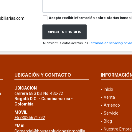
Acepto recibir información sobre ofertas inmobil
iliarias.com
Enviar formulario
Al enviar tus datos aceptas los
Términos de servicio y priva
UBICACIÓN Y CONTACTO
INFORMACIÓ
UBICACIÓN
Inicio
n
carrera 68G bis No. 43c-72
Venta
Bogotá D.C. - Cundinamarca -
Colombia
Arriendo
MÓVIL
Servicio
+573026671792
Blog
EMAIL
Nuestra Empre
Comercial@housesolucionesinmobiliarias.com