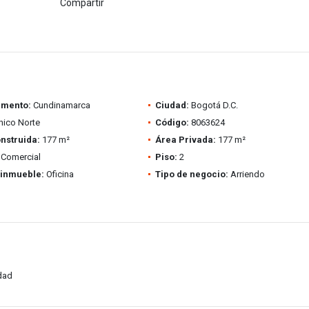
Compartir
amento:
Cundinamarca
Ciudad:
Bogotá D.C.
ico Norte
Código:
8063624
nstruida:
177 m²
Área Privada:
177 m²
Comercial
Piso:
2
 inmueble:
Oficina
Tipo de negocio:
Arriendo
idad