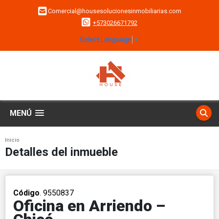
Comercial@housesolucionesinmobiliarias.com
+573026671792
Select Language
▼
MENÚ
Inicio
Detalles del inmueble
Código
. 9550837
Oficina en Arriendo –