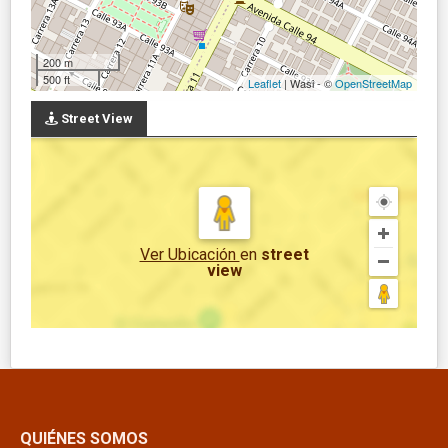
200 m
500 ft
Leaflet
| Wasi - ©
OpenStreetMap
Street View
Ver Ubicación
en
street
view
QUIÉNES SOMOS