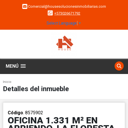
Comercial@housesolucionesinmobiliarias.com
+573026671792
Select Language
▼
MENÚ
Inicio
Detalles del inmueble
Código
. 8575902
OFICINA 1.331 M² EN