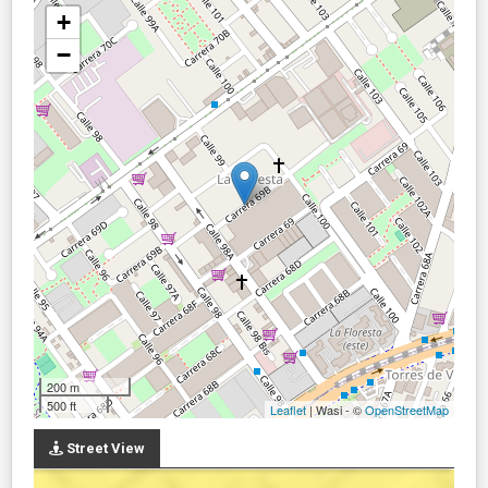
+
−
200 m
500 ft
Leaflet
| Wasi - ©
OpenStreetMap
Street View