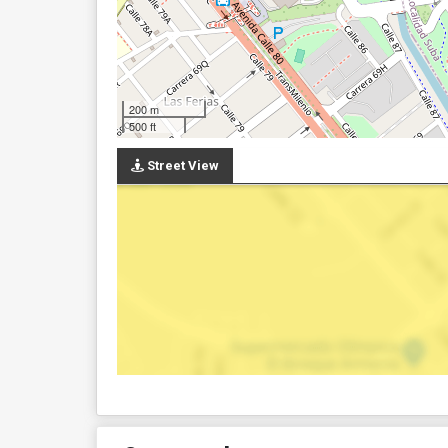
200 m
500 ft
Street View