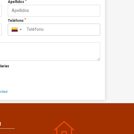
*
Apellidos
*
Teléfono
▼
iarias
cidad
N