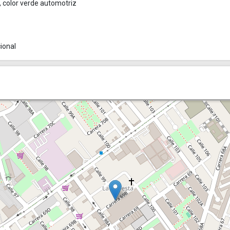
 color verde automotriz
ional