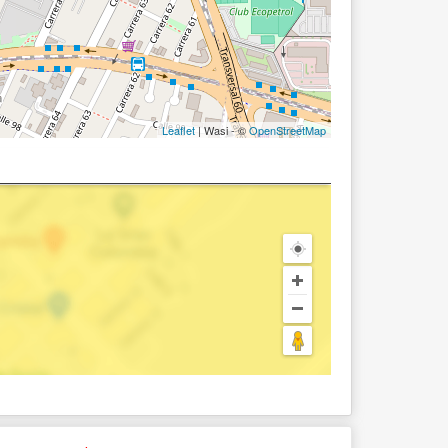
Leaflet
| Wasi - ©
OpenStreetMap