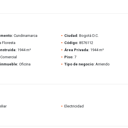
amento:
Cundinamarca
Ciudad:
Bogotá D.C.
 Floresta
Código:
8576112
nstruida:
1944 m²
Área Privada:
1944 m²
Comercial
Piso:
7
 inmueble:
Oficina
Tipo de negocio:
Arriendo
iliar
Electricidad