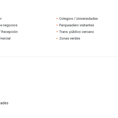
r
Colegios / Universidades
de negocios
Parqueadero visitantes
 / Recepción
Trans. público cercano
mercial
Zonas verdes
dades