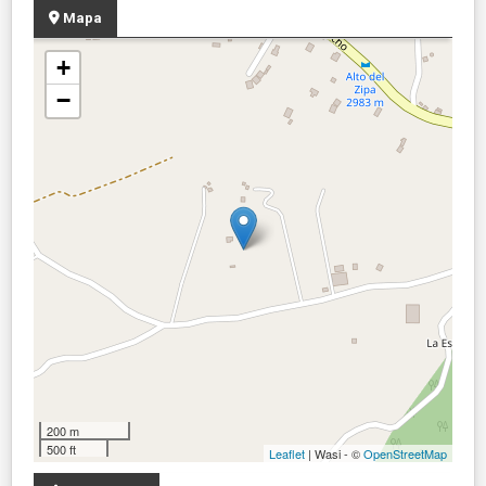
Mapa
+
−
200 m
500 ft
Leaflet
| Wasi - ©
OpenStreetMap