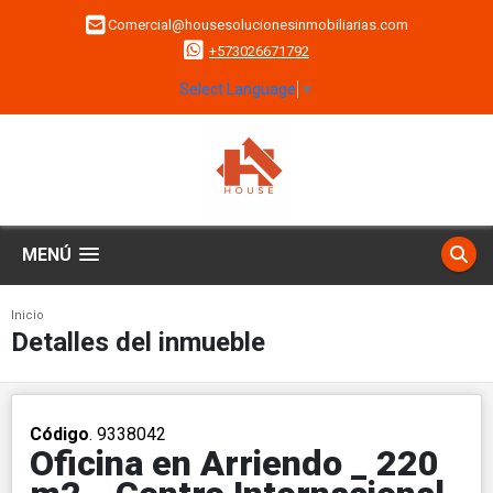
Comercial@housesolucionesinmobiliarias.com
+573026671792
Select Language
▼
MENÚ
Inicio
Detalles del inmueble
Código
. 9338042
Oficina en Arriendo _ 220