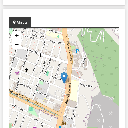
Mapa
+
−