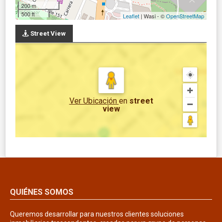
200 m
500 ft
Leaflet
| Wasi - ©
OpenStreetMap
Street View
Ver Ubicación
en
street
view
QUIÉNES SOMOS
Queremos desarrollar para nuestros clientes soluciones