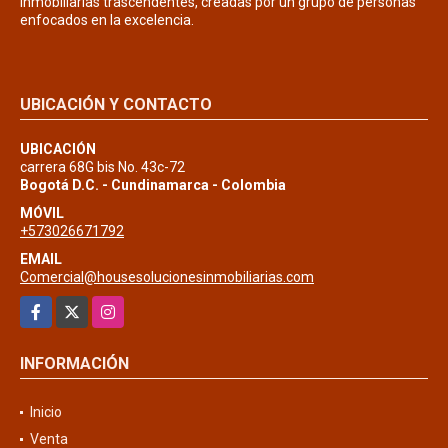
inmobiliarias trascendentes, creadas por un grupo de personas
enfocados en la excelencia.
UBICACIÓN Y CONTACTO
UBICACIÓN
carrera 68G bis No. 43c-72
Bogotá D.C. - Cundinamarca - Colombia
MÓVIL
+573026671792
EMAIL
Comercial@housesolucionesinmobiliarias.com
Facebook
X
Instagram
INFORMACIÓN
Inicio
Venta