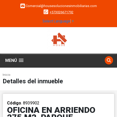
Comercial@housesolucionesinmobiliarias.com
+573026671792
Select Language
▼
MENÚ
Inicio
Detalles del inmueble
Código
. 8939902
OFICINA EN ARRIENDO