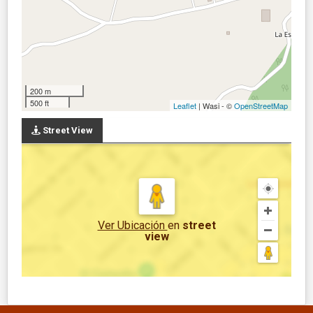
200 m
500 ft
Leaflet
| Wasi - ©
OpenStreetMap
Street View
Ver Ubicación
en
street
view