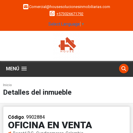
Comercial@housesolucionesinmobiliarias.com
+573026671792
Select Language
▼
MENÚ
Inicio
Detalles del inmueble
Código
. 9902884
OFICINA EN VENTA