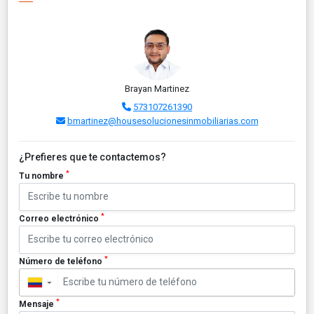
Brayan Martinez
573107261390
bmartinez@housesolucionesinmobiliarias.com
¿Prefieres que te contactemos?
*
Tu nombre
*
Correo electrónico
*
Número de teléfono
▼
*
Mensaje