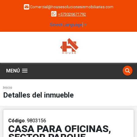
Comercial@housesolucionesinmobiliarias.com
+573026671792
Select Language
▼
MENÚ
Inicio
Detalles del inmueble
Código
. 9803156
CASA PARA OFICINAS,