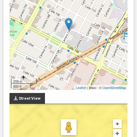
200 m
500 ft
Leaflet
| Wasi - ©
OpenStreetMap
Street View