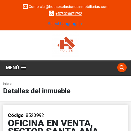
Comercial@housesolucionesinmobiliarias.com
+573026671792
Select Language
▼
MENÚ
Inicio
Detalles del inmueble
Código
. 8523992
OFICINA EN VENTA,